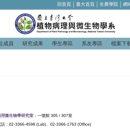
回首頁
臺大首頁
生農學院
網
位成員
研究成果
學生專區
系友專區
檔案下
應用微生物學研究室
：一號館
305 / 307
室
電話：
02-3366-4598 (Lab)
、
02-3366-1763 (Office)