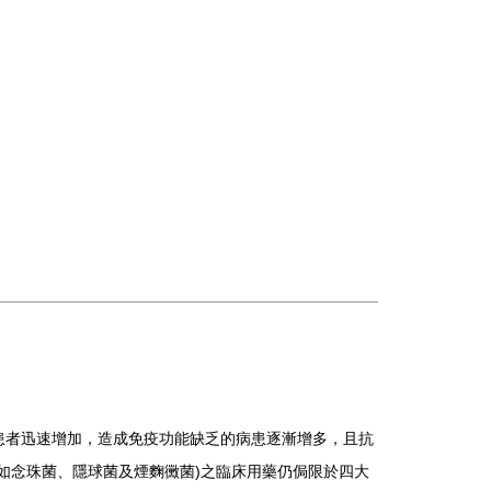
患者迅速增加，造成免疫功能缺乏的病患逐漸增多，且抗
如念珠菌、隱球菌及煙麴黴菌
)
之臨床用藥仍侷限於四大