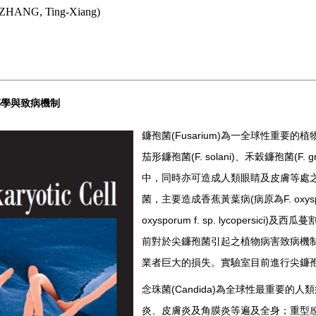
ZHANG, Ting-Xiang)
傳學與致病機制
鐮孢菌
(Fusarium)
為一全球性重要的植
茄形鐮孢菌
(F. solani)
、禾穀鐮孢菌
(F. 
中，同時亦可造成人類眼睛及皮膚等處
菌，主要造成香蕉黃葉病
(
病原為
F. oxys
oxysporum f. sp. lycopersici)
及西瓜蔓
前對於尖鐮孢菌引起之植物病害致病機
業者巨大的損失。實驗室目前進行尖鐮
念珠菌
(Candida)
為全球性最重要的人類
炎、皮膚炎及角膜炎等遍及全身；重型