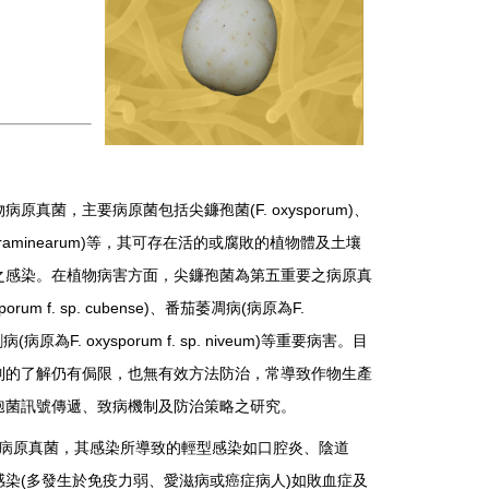
物病原真菌，主要病原菌包括尖鐮孢菌
(F. oxysporum)
、
graminearum)
等，其可存在活的或腐敗的植物體及土壤
之感染。在植物病害方面，尖鐮孢菌為第五重要之病原真
porum f. sp. cubense)
、番茄萎凋病
(
病原為
F.
割病
(
病原為
F. oxysporum f. sp. niveum)
等重要病害。目
制的了解仍有侷限，也無有效方法防治，常導致作物生產
孢菌訊號傳遞、致病機制及防治策略之研究。
病原真菌，其感染所導致的輕型感染如口腔炎、陰道
感染
(
多發生於免疫力弱、愛滋病或癌症病人
)
如敗血症及