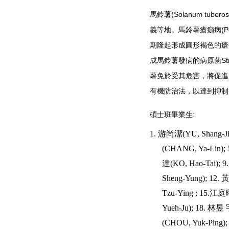
馬鈴薯
(Solanum tubero
義等地。馬鈴薯瘡痂病
(P
期隆起形成圓形褐色的瘡
成馬鈴薯發病的病原菌
St
薯免於受其危害，將促進
有機防治法，以達到抑制
碩士班畢業生
:
1. 游尚潔(YU, Shang-J
(CHANG, Ya-Lin);
達(KO, Hao-Tai);
Sheng-Yung); 12
Tzu-Ying ; 15.江
Yueh-Ju); 18. 林昱
(CHOU, Yuk-Ping)