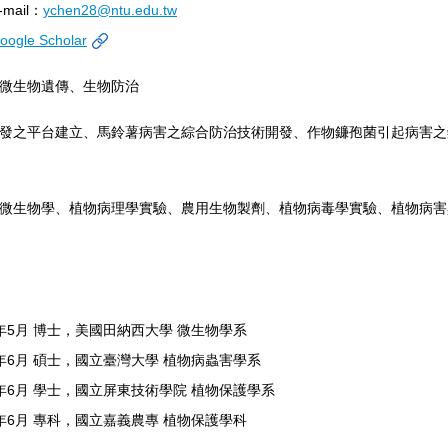
-mail
：
ychen28@ntu.edu.tw
oogle Scholar
微生物遺傳、生物防治
發之平台建立、
馬鈴薯病害之綜合防治技術開發、
作物鐮孢菌引起病害之
微生物學、植物病理學實驗、農用生物製劑、植物病毒學實驗、植物病害
年
5
月 博士，美國田納西大學 微生物學系
年
6
月 碩士，國立臺灣大學 植物病蟲害學系
年
6
月 學士，國立屏東技術學院 植物保護學系
年
6
月 專科，國立嘉義農專 植物保護學科