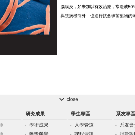
腦膜炎，如未加以有效治療，常造成
50
與致病機制外，也進行抗念珠菌藥物的
close
研究成果
學生專區
系友專
師
學術成果
入學管道
系友會
師
獲獎榮譽
課程資訊
捐款說