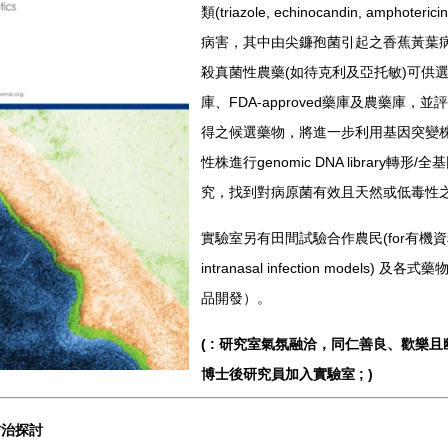
類
(triazole, echinocandin, amphotericin
病害，其中由尖鐮孢菌引起之香蕉黃葉
殺真菌性農藥
(
如待克利及亞托敏
)
可供
庫、
FDA-approved
藥庫及農藥庫，並評
得之候選藥物，將進一步利用基因突變
性株進行
genomic DNA library
轉形
/
全基
究，找到對病原菌有效且天然或低毒性
實驗室另有田間試驗合作農民
(for
有機資
intranasal infection models)
及各式藥
品開發）。
( :
研究室氣氛融洽，同仁善良、歡樂且
博士後研究員加入實驗室
; )
防治探討