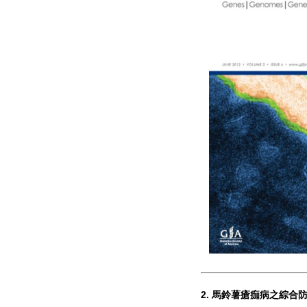
2.
馬鈴薯瘡痂病之綜合