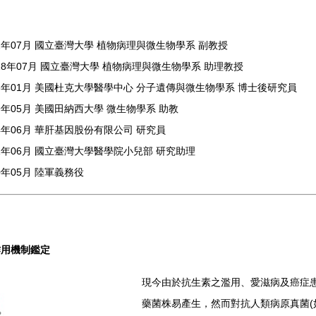
2
年
07
月 國立臺灣大學 植物病理與微生物學系 副教授
18
年
07
月 國立臺灣大學 植物病理與微生物學系 助理教授
3
年
01
月 美國杜克大學醫學中心 分子遺傳與微生物學系 博士後研究員
9
年
05
月 美國田納西大學 微生物學系 助教
4
年
06
月 華肝基因股份有限公司 研究員
1
年
06
月 國立臺灣大學醫學院小兒部 研究助理
0
年
05
月 陸軍義務役
作用機制鑑定
現今由於抗生素之濫用、愛滋病及癌症
藥菌株易產生，然而對抗人類病原真菌
(