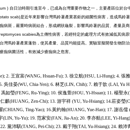
sum )
自日治時期引進至今，已成為台灣重要作物之一，主要產區位於台
otato scab)
是近年來影響台灣馬鈴薯產業甚鉅的細菌性病害，造成馬鈴薯
痂病斑，嚴重時病斑結合，形成網狀龜裂，影響馬鈴薯的品質、產量及商
reptomyces scabies
為土傳性病害，若經特定的處理方式有效減低其病原
台灣馬鈴薯產業蓬勃，使其產量、品質均能提高。實驗室擬開發生物防治
瘡痂病菌活性，有效減少瘡痂病之危害。
ie); 2. 王宣富(WANG, Hsuan-Fu); 3. 徐立航(HSU, Li-Hung); 4. 
 5. 吳佳晏(WU, Chia-Yen); 6. 林芝(LIN, Chih); 7. 賴于歆 (LAI, Yu H
 9. 馮如瑩(FENG, Ru-Ying); 10. 侯逸萱(HOU, Yi-Hsuan); 11. 楊聖永
. 黃仁麒(HUANG, Zen-Chi); 13. 游宇祥 (YU, Yu-Hsiang); 14.莊姿瑩
庭曜(CHIANG, Ting-Yao); 16.黃約翰(HUANG, Yue-Han); 17. 謝岳儒 
 宇(LIN, Yu-Yu); 19. 范家安(FAN, Jia-An); 20. 李亦航(LEE, Yi-Han
; 22. 黨沛騏(TANG, Pei-Chi); 23. 戴于翔(TAI, Yu-Hsiang); 24. 賴沛青