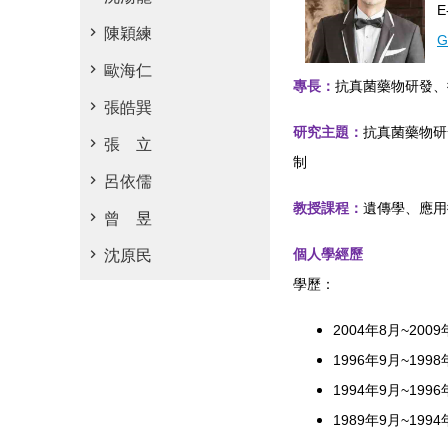
E
陳穎練
G
歐海仁
專長：
抗真菌藥物研發、
張皓巽
研究主題：
抗真菌藥物研
張 立
制
呂依儒
教授課程：
遺傳學、應用
曾 昱
個人學經歷
沈原民
學歷：
2004
年
8
月
~2009
1996
年
9
月
~1998
1994
年
9
月
~1996
1989
年
9
月
~1994