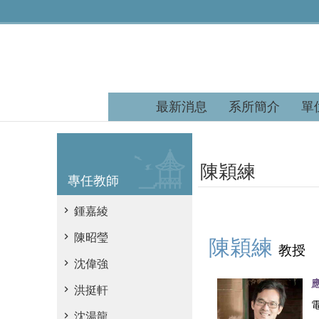
跳到主要內容區塊
最新消息
系所簡介
單
陳穎練
專任教師
鍾嘉綾
陳昭瑩
陳穎練
教授
沈偉強
洪挺軒
沈湯龍