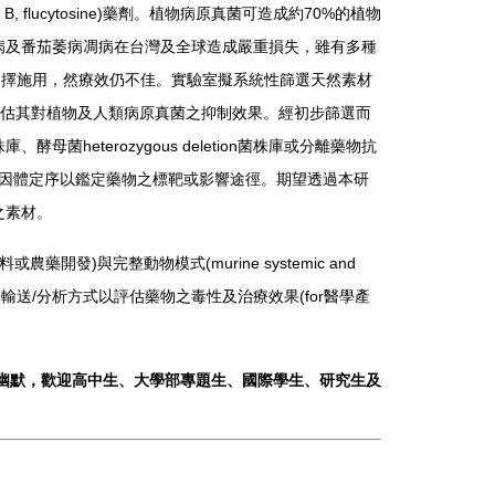
 B, flucytosine)
藥劑。植物病原真菌可造成約
70%
的植物
病及番茄萎病凋病在台灣及全球造成嚴重損失，雖有多種
選擇施用，然療效仍不佳。實驗室擬系統性篩選天然素材
估其對植物及人類病原真菌之抑制效果。經初步篩選而
株庫、酵母菌
heterozygous deletion
菌株庫或分離藥物抗
因體定序以鑑定藥物之標靶或影響途徑。期望透過本研
之素材。
料或農藥開發
)
與完整動物模式
(murine systemic and
物輸送
/
分析方式以評估藥物之毒性及治療效果
(for
醫學產
幽默，歡迎高中生、大學部專題生、國際學生、研究生及