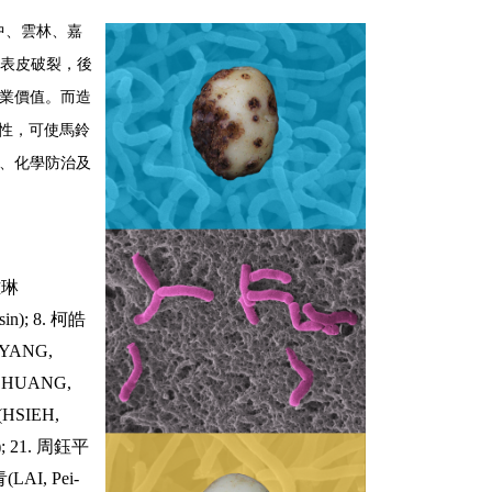
中、雲林、嘉
表皮破裂，後
業價值。而造
性，可使馬鈴
、化學防治及
張雅琳
sin); 8. 柯皓
(YANG,
(CHUANG,
(HSIEH,
g); 21. 周鈺平
(LAI, Pei-