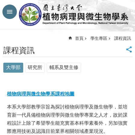
跳到主要內容區塊
進
階
搜
尋
首頁
學生專區
課程資訊
回
課程資訊
首
頁
大學部
研究所
輔系及雙主修
臺
大
首
頁
植物病理與微生物學系課程地圖
生
農
本系大學部教學宗旨為探討植物病理學及微生物學，並培
學
院
育新一代具備植物病理學與微生物學專業之人才，故於課
網
程設計上除了希望學生能充實基本科學素養外，另加強實
站
際應用技術及認識目前業界相關領域產業現況。
導