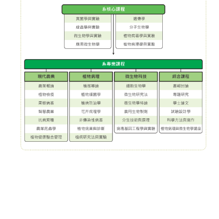
成
員
研
究
成
果
學
生
專
區
系
友
專
區
檔
案
下
載