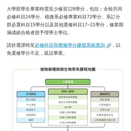
覽
大學部學生畢業時需至少修習128學分，包括︰全校共同
FaceBook
必修科目24學分、植微系必修專業科目72學分、系訂分
YouTube
群必選科目15學分以及其他選修科目17~21學分，修業期
聯
滿成績合格者授予理學士學位。
絡
資
請於選課時至
必修科目與應修學分建檔系統查詢
，以
訊
免選修學分不足，延誤畢業。
English
最
新
消
息
系
所
簡
介
單
位