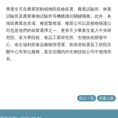
成
畢業生可在農業部動植物防疫檢疫署、農業試驗所、林業
員
試驗所及農業藥物試驗所等機構擔任關鍵職務。此外，各
研
地區農業改良場、種苗繁殖場、種苗公司以及植物保護公
究
司也是他們的就業選擇之一。更有不少畢業生進入中央研
成
果
究院、各大學院校、食品工業研究所、生物技術開發中
心、衛生福利部食品藥物管理署、疾病管制署及工研院生
學
醫中心等單位服務，甚至在國內外生物技術公司中發揮所
生
專
長。
區
系
友
專
區
回上一頁
回最上面
檔
案
下
載