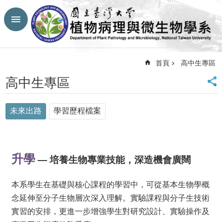
跳到主要內容區塊
進
階
搜
尋
首頁
高中生專區
回
高中生專區
首
頁
未來出路
學習歷程檔案
臺
大
首
頁
生
升學
— 培養生物專業技能，深造機會廣闊
農
學
本系學生在基礎與核心課程的學習中，可從基本生物學概
院
念延伸至分子生物層次深入理解。實驗課程與分子生技術
網
站
實習的安排，更進一步增強學生對研究設計、實驗操作及
導