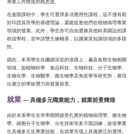
專業工作態度的熟悉度。
覽
FaceBook
在進階課程中，學生可選擇多項應用性課程，這不僅有助
YouTube
於印證其所學的基礎理論，還能促進他們在植物病理專業
聯
領域的發展。此外，學生亦可自由選修其他科系開設的課
絡
程或學程，並申請雙主修輔系，以擴展其知識領域的多樣
資
訊
性。
English
因此，本系學生在繼續深造的道路上，遍及各類生物相關
最
領域，如植物科學、食品科技、生物科技、分子生物學、
新
生物化學、生物醫學、微生物學及免疫學等研究所，展現
消
出廣泛的學術潛力與發展前景。
息
系
就業
— 具備多元職業能力，就業前景輝煌
所
簡
介
由於本系學生在求學期間接受扎實的植物病理學、微生物
學、細胞分子生物學、分生技術等多方面訓練，故使畢業
單
生具備多元化專業技能，在就業市場上具備廣泛的選擇。
位