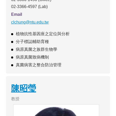
成
02-3366-4597 (Lab)
員
Email
研
clchung@ntu.edu.tw
究
成
植物抗性基因座之定位與分析
果
分子標誌輔助育種
學
病原真菌之族群生物學
生
專
病原真菌致病機制
區
真菌病害之整合防治管理
系
友
專
陳昭瑩
區
檔
教授
案
下
載