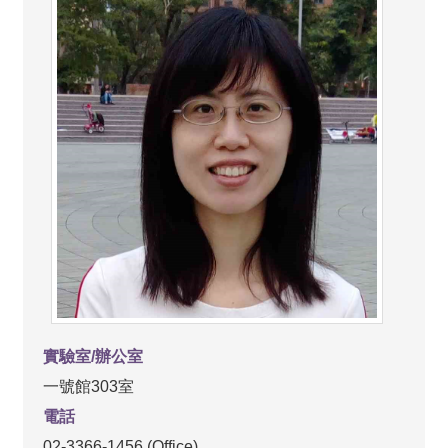
覽
FaceBook
YouTube
聯
絡
資
訊
English
最
新
消
息
系
所
實驗室/辦公室
簡
介
一號館303室
電話
單
位
02-3366-1456 (Office)