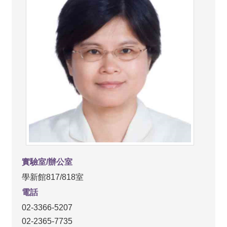
資
源
連
結
高
中
生
專
區
實驗室/辦公室
學新館817/818室
電話
02-3366-5207
02-2365-7735