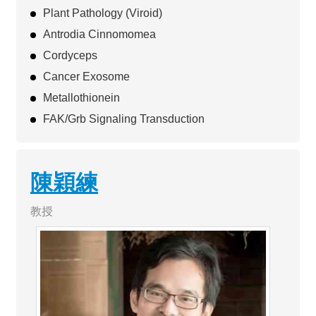
Plant Pathology (Viroid)
Antrodia Cinnomomea
Cordyceps
Cancer Exosome
Metallothionein
FAK/Grb Signaling Transduction
陳穎練
教授