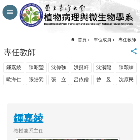
跳到主要內容區塊
進
階
搜
尋
首頁
單位成員
專任教師
回
專任教師
首
頁
鍾嘉綾
陳昭瑩
沈偉強
洪挺軒
沈湯龍
陳穎練
臺
大
歐海仁
張皓巽
張 立
呂依儒
曾 昱
沈原民
首
頁
生
農
學
鍾嘉綾
院
網
教授兼系主任
站
導