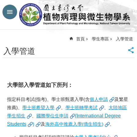
跳到主要內容區塊
進
階
搜
尋
首頁
學生專區
入學管道
回
入學管道
首
頁
臺
大
首
大學部入學管道如下所列：
頁
生
指定科目考試(指考)、學士班甄選入學(含
個人申請
及繁星
農
推薦)、
學士班希望入學
、
學士班轉學考試
、
大陸地區
學
院
學生招生
、
國際學位生申請
(International Degree
網
Students
)
及
海外高中推薦入學(僑生招生)
。
站
導