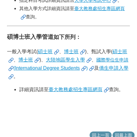
指定科目考試詳細資訊請洽
大學入學考試中心
。
覽
其他入學方式詳細資訊請至
臺大教務處招生專區網頁
FaceBook
查詢。
YouTube
聯
絡
碩博士班入學管道
如下所列：
資
訊
一般入學考試(
碩士班
、
博士班
)、甄試入學(
碩士班
English
、
博士班
)、
大陸地區學生入學
、
國際學位生申請
最
(International Degree Students
)
及
僑生申請入學
新
。
消
息
詳細資訊請至
臺大教務處招生專區網頁
查詢。
系
所
簡
介
單
回上一頁
回最上面
位