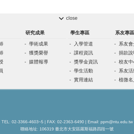
close
研究成果
學生專區
系友專
師
學術成果
入學管道
系友會
師
獲獎榮譽
課程資訊
捐款說
授
媒體報導
獎學金資訊
校友中
員
學生活動
系友活
實用連結
植微名
TEL: 02-3366-4603~5 | FAX: 02-2363-6490 | Email: ppm@ntu.edu.tw
聯絡地址: 106319 臺北市大安區羅斯福路四段一號