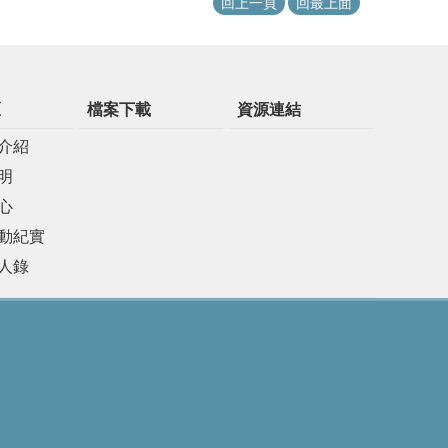
回上一頁
回最上面
區
檔案下載
資源連結
介紹
明
心
動紀實
人錄