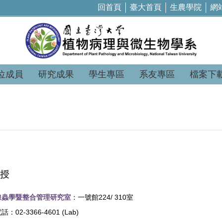
回首頁
臺大首頁
生農學院
網
位成員
研究成果
學生專區
系友專區
檔案下
授
線蟲學暨整合管理研究室
：一號館
224/ 310
室
電話：
02-3366-4601 (Lab)