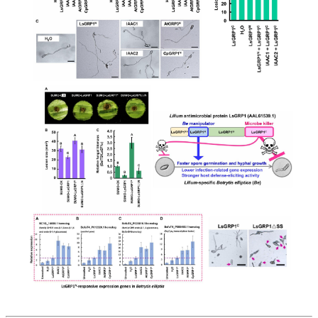
成
員
研
究
成
果
學
生
專
區
系
友
專
區
檔
案
下
載