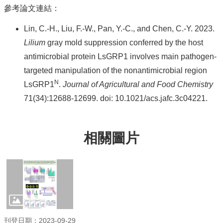
參考論文連結：
資
源
Lin, C.-H., Liu, F.-W., Pan, Y.-C., and Chen, C.-Y. 2023.
連
Lilium
gray mold suppression conferred by the host
結
antimicrobial protein LsGRP1 involves main pathogen-
高
targeted manipulation of the nonantimicrobial region
中
N
LsGRP1
.
Journal of Agricultural and Food Chemistry
生
專
71(34):12688-12699. doi: 10.1021/acs.jafc.3c04221.
區
相關圖片
刊登日期：2023-09-29