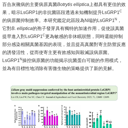
百合灰黴病的主要病原真菌
Botrytis elliptica
上都具有更佳的效
覽
C
果，暗示LsGRP1的非抗菌區段透過未知機制提升LsGRP1
FaceBook
N
YouTube
的病原菌抑制效率。本研究鑑定此區段為N端的LsGRP1
，
聯
它對
B. elliptica
的孢子發芽具有獨特的加速作用，促使該真菌
絡
C
提早進入對LsGRP1
更為敏感的非休眠狀態，同時還能抑制
資
部分感染相關真菌基因的表現，並且提高真菌對寄主防禦反應
訊
English
的誘發活性，從而使寄主更有效感知與殺滅該病原菌。
N
LsGRP1
操控病原菌的功能揭示抗菌蛋白可能的作用模式，
最
並為有目標性地消除有害微生物的策略提供了新的見解。
新
消
息
系
所
簡
介
單
位