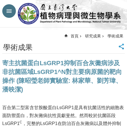
跳到主要內容區塊
進
階
搜
尋
首頁
研究成果
學術成果
回
學術成果
首
頁
寄主抗菌蛋白LsGRP1抑制百合灰黴病涉及
臺
大
非抗菌區域LsGRP1^N對主要病原菌的靶向
首
操作 (陳昭瑩老師實驗室: 林家華、劉芳瑋、
頁
潘映潔)
生
農
學
院
百合第二型富含甘胺酸蛋白LsGRP1是具有抗菌活性的細胞表
網
面防禦蛋白，對灰黴病抗性貢獻斐然。然而較於抗菌區段
站
C
LsGRP1
，完整的LsGRP1在防治百合灰黴病以及體外抑制
導