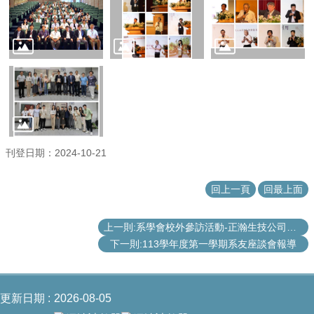
成
員
研
究
成
果
學
生
刊登日期：2024-10-21
專
區
回上一頁
回最上面
系
友
專
上一則:系學會校外參訪活動-正瀚生技公司分享創新技術與研發成果
區
下一則:113學年度第一學期系友座談會報導
檔
案
下
更新日期
2026-08-05
載