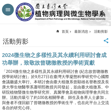
跳到主要內容區塊
進
階
搜
尋
首頁
最新消息
活動剪影
回
活動剪影
首
頁
2024微生物之多樣性及其永續利用研討會成
臺
大
功舉辦，致敬故曾聰徹教授的學術貢獻
首
頁
「2024微生物之多樣性及其永續利用研討會 (紀念故曾聰徹教
授學術研討會)」於9月27日在臺灣大學凝態科學研究中心國際
生
會議廳盛大舉行。本研討會由臺大植微系曾顯雄名譽教授及長
農
庚大學生物醫學系蕭明熙教授共同發起，並由臺大植微系、中
學
研院植物暨微生物學研究所、真菌學會及植物病理學會共同主
院
辦。活動共吸引了約100名相關學者、師生及各界人士參加，
網
與會者不僅回顧了曾聰徹教授的學術生平，也在此平台上交流
站
各自的研究心得。
導