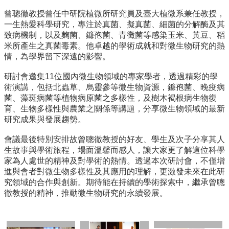
覽
曾聰徹教授曾任中研院植微所研究員及臺大植微系兼任教授，
FaceBook
一生熱愛科學研究，專注於真菌、擬真菌、細菌的分解酶及其
致病機制，以及麴菌、鐮孢菌、青黴菌等感染玉米、黃豆、稻
YouTube
米所產生之真菌毒素。他卓越的學術成就和對微生物研究的熱
聯
情，為學界留下深遠的影響。
絡
資
研討會邀集11位國內微生物領域的專家學者，透過精彩的學
訊
術演講，包括北蟲草、烏靈參等微生物資源，鐮孢菌、晚疫病
English
菌、藻斑病菌等植物病原菌之多樣性，及樹木褐根病生物復
育、生物多樣性與農業之關係等講題，分享微生物領域的最新
最
研究成果與發展趨勢。
新
消
會議最後特別安排故曾聰徹教授的好友、學生及次子分享其人
息
生故事與學術旅程，場面溫馨而感人，讓大家更了解這位科學
家為人處世的精神及對學術的熱情。透過本次研討會，不僅增
系
進與會者對微生物多樣性及其應用的理解，更激發未來在此研
所
究領域的合作與創新。期待能在持續的學術探索中，繼承曾聰
簡
徹教授的精神，推動微生物研究的永續發展。
介
單
位