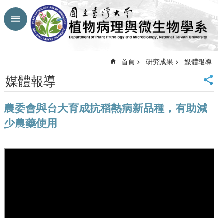
跳到主要內容區塊
進
階
搜
尋
首頁
研究成果
媒體報導
回
媒體報導
首
頁
農委會與台大育成抗稻熱病新品種，有助減
臺
大
少農藥使用
首
頁
生
農
學
院
網
站
導