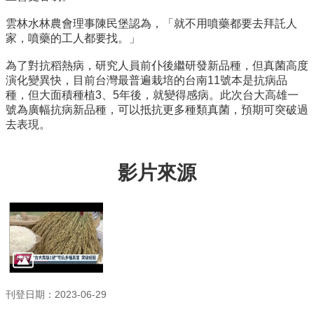
資
雲林水林農會理事陳民堡認為，「就不用噴藥都要去拜託人
源
家，噴藥的工人都要找。」
連
為了對抗稻熱病，研究人員前仆後繼研發新品種，但真菌高度
結
演化變異快，目前台灣最普遍栽培的台南11號本是抗病品
高
種，但大面積種植3、5年後，就變得感病。此次台大高雄一
中
號為廣幅抗病新品種，可以抵抗更多種類真菌，預期可突破過
生
去表現。
專
區
影片來源
刊登日期：2023-06-29