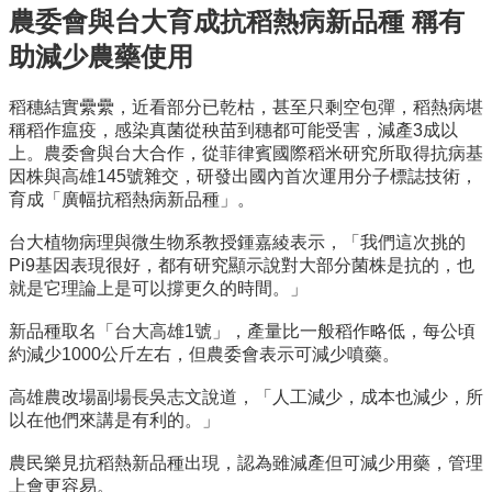
農委會與台大育成抗稻熱病新品種 稱有
成
員
助減少農藥使用
研
究
稻穗結實纍纍，近看部分已乾枯，甚至只剩空包彈，稻熱病堪
成
稱稻作瘟疫，感染真菌從秧苗到穗都可能受害，減產3成以
果
上。農委會與台大合作，從菲律賓國際稻米研究所取得抗病基
因株與高雄145號雜交，研發出國內首次運用分子標誌技術，
學
育成「廣幅抗稻熱病新品種」。
生
專
台大植物病理與微生物系教授鍾嘉綾表示，「我們這次挑的
區
Pi9基因表現很好，都有研究顯示說對大部分菌株是抗的，也
就是它理論上是可以撐更久的時間。」
系
友
新品種取名「台大高雄1號」，產量比一般稻作略低，每公頃
專
約減少1000公斤左右，但農委會表示可減少噴藥。
區
高雄農改場副場長吳志文說道，「人工減少，成本也減少，所
檔
以在他們來講是有利的。」
案
下
農民樂見抗稻熱新品種出現，認為雖減產但可減少用藥，管理
載
上會更容易。