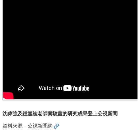
覽
FaceBook
YouTube
聯
絡
資
訊
English
最
新
消
息
系
所
沈偉強及鍾嘉綾老師實驗室的研究成果登上公視新聞
簡
介
資料來源：
公視新聞網
單
位